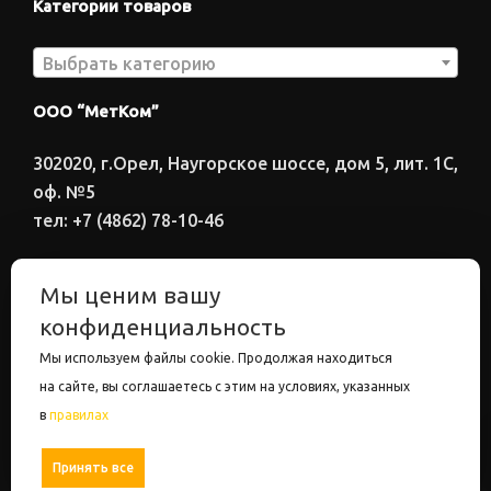
Категории товаров
Выбрать категорию
ООО “МетКом”
302020, г.Орел, Наугорское шоссе, дом 5, лит. 1С,
оф. №5
тел: +7 (4862) 78-10-46
Время работы: ПН-ПТ 8:00-17:00
Мы ценим вашу
Электронный адрес
конфиденциальность
metkom57@mail.ru
Мы используем файлы cookie. Продолжая находиться
на сайте, вы соглашаетесь с этим на условиях, указанных
в
правилах
ООО "МетКом". Все права защищены.
Настройки
Принять все
Отрицать все
Политика конфиденциальности.