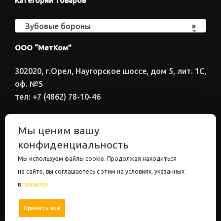
Категории товаров
Зубовые бороны
×
ООО “МетКом”
302020, г.Орел, Наугорское шоссе, дом 5, лит. 1С,
оф. №5
тел: +7 (4862) 78-10-46
Время работы: ПН-ПТ 8:00-17:00
Мы ценим вашу
Электронный адрес
конфиденциальность
metkom57@mail.ru
Мы используем файлы cookie. Продолжая находиться
на сайте, вы соглашаетесь с этим на условиях, указанных
в
правилах
ООО "МетКом". Все права защищены.
Настройки
Принять все
Отрицать все
Политика конфиденциальности.