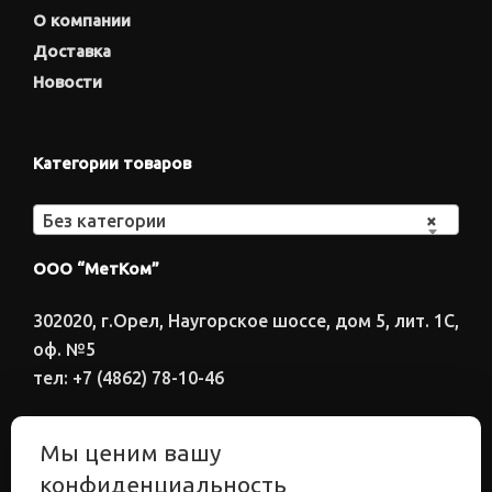
О компании
Доставка
Новости
Категории товаров
Без категории
×
ООО “МетКом”
302020, г.Орел, Наугорское шоссе, дом 5, лит. 1С,
оф. №5
тел: +7 (4862) 78-10-46
Время работы: ПН-ПТ 8:00-17:00
Мы ценим вашу
Электронный адрес
конфиденциальность