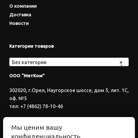
О компании
Доставка
Новости
Категории товаров
Без категории
×
ООО “МетКом”
302020, г.Орел, Наугорское шоссе, дом 5, лит. 1С,
оф. №5
тел: +7 (4862) 78-10-46
Время работы: ПН-ПТ 8:00-17:00
Мы ценим вашу
Электронный адрес
конфиденциальность