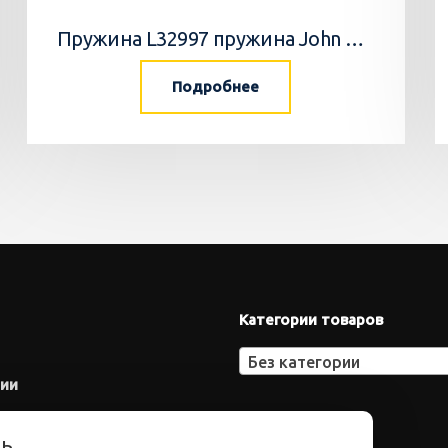
Пружина L32997 пружина John Deere
Подробнее
Категории товаров
Без категории
нии
ть