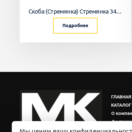
Скоба (Стремянка) Стремянка 34033502 Horsch
Подробнее
ГЛАВНАЯ
КАТАЛОГ
О компа
Доставка
Мы ценим вашу конфиденциальнос
Новости