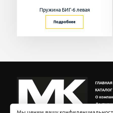
Пружина БИГ-6 левая
Подробнее
ГЛАВНАЯ
КАТАЛОГ
О компа
Доставка
Мы ценим вашу конфиденциальнос
Новости