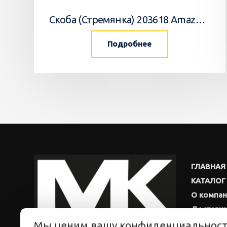
Скоба (Стремянка) 203618 Amazone
Подробнее
ГЛАВНАЯ
КАТАЛОГ
О компа
Доставка
Мы ценим вашу конфиденциальнос
Новости