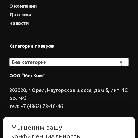
О компании
Доставка
Новости
Категории товаров
Без категории
×
ООО “МетКом”
302020, г.Орел, Наугорское шоссе, дом 5, лит. 1С,
оф. №5
тел: +7 (4862) 78-10-46
Время работы: ПН-ПТ 8:00-17:00
Мы ценим вашу
Электронный адрес
конфиденциальность