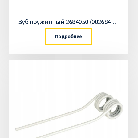
Зуб пружинный 2684050 (002684050, 268405.0) Krone
Подробнее