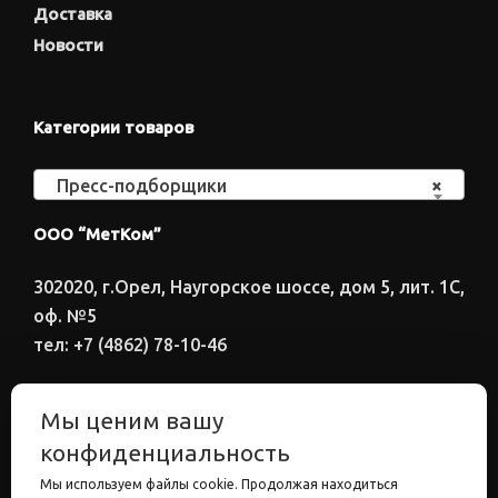
Доставка
Новости
Категории товаров
Пресс-подборщики
×
ООО “МетКом”
302020, г.Орел, Наугорское шоссе, дом 5, лит. 1С,
оф. №5
тел: +7 (4862) 78-10-46
Время работы: ПН-ПТ 8:00-17:00
Мы ценим вашу
Электронный адрес
конфиденциальность
metkom57@mail.ru
Мы используем файлы cookie. Продолжая находиться