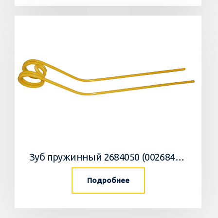
Зуб пружинный 2684050 (002684050, 268405.0) Krone
Подробнее