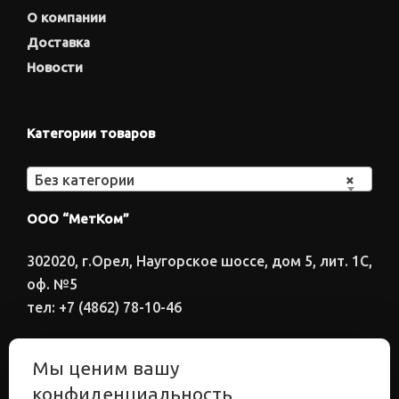
О компании
Доставка
Новости
Категории товаров
Без категории
×
ООО “МетКом”
302020, г.Орел, Наугорское шоссе, дом 5, лит. 1С,
оф. №5
тел: +7 (4862) 78-10-46
Время работы: ПН-ПТ 8:00-17:00
Мы ценим вашу
Электронный адрес
конфиденциальность