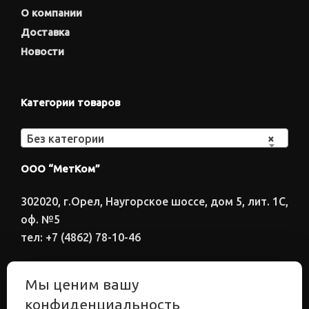
О компании
Доставка
Новости
Категории товаров
Без категории
×
ООО “МетКом”
302020, г.Орел, Наугорское шоссе, дом 5, лит. 1С,
оф. №5
тел: +7 (4862) 78-10-46
Время работы: ПН-ПТ 8:00-17:00
Мы ценим вашу
Электронный адрес
конфиденциальность