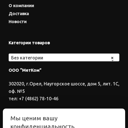
О компании
Доставка
Новости
Категории товаров
Без категории
×
ООО “МетКом”
302020, г.Орел, Наугорское шоссе, дом 5, лит. 1С,
оф. №5
тел: +7 (4862) 78-10-46
Время работы: ПН-ПТ 8:00-17:00
Мы ценим вашу
Электронный адрес
конфиденциальность