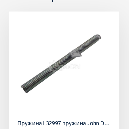
Пружина L32997 пружина John Deere