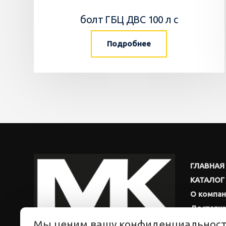
болт ГБЦ ДВС 100 л с
Подробнее
ГЛАВНАЯ
КАТАЛОГ
О компа
Доставка
Мы ценим вашу конфиденциальнос
Новости