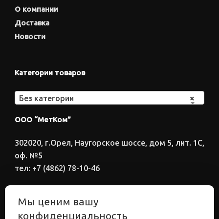
О компании
Доставка
Новости
Категории товаров
Без категории
×
ООО “МетКом”
302020, г.Орел, Наугорское шоссе, дом 5, лит. 1С,
оф. №5
тел: +7 (4862) 78-10-46
Время работы: ПН-ПТ 8:00-17:00
Мы ценим вашу
Электронный адрес
конфиденциальность