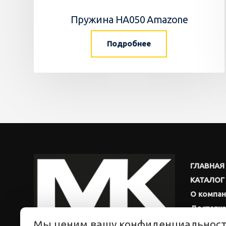
Пружина HA050 Amazone
Подробнее
ГЛАВНАЯ
КАТАЛОГ
О компа
Доставка
Мы ценим вашу конфиденциальнос
Новости