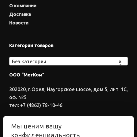
О компании
Доставка
Новости
Категории товаров
Без категории
×
ООО “МетКом”
302020, г.Орел, Наугорское шоссе, дом 5, лит. 1С,
оф. №5
тел: +7 (4862) 78-10-46
Время работы: ПН-ПТ 8:00-17:00
Мы ценим вашу
Электронный адрес
конфиденциальность