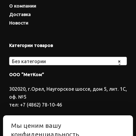
О компании
Доставка
Новости
Категории товаров
Без категории
×
ООО “МетКом”
302020, г.Орел, Наугорское шоссе, дом 5, лит. 1С,
оф. №5
тел: +7 (4862) 78-10-46
Время работы: ПН-ПТ 8:00-17:00
Мы ценим вашу
Электронный адрес
конфиденциальность