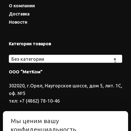
О компании
Доставка
Новости
Категории товаров
Без категории
×
ООО “МетКом”
302020, г.Орел, Наугорское шоссе, дом 5, лит. 1С,
оф. №5
тел: +7 (4862) 78-10-46
Время работы: ПН-ПТ 8:00-17:00
Мы ценим вашу
Электронный адрес
конфиденциальность