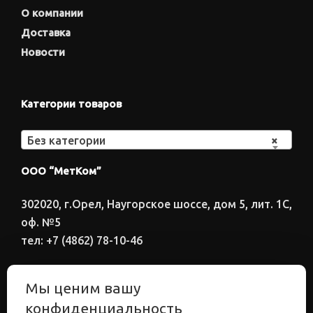
О компании
Доставка
Новости
Категории товаров
Без категории
×
ООО “МетКом”
302020, г.Орел, Наугорское шоссе, дом 5, лит. 1С,
оф. №5
тел: +7 (4862) 78-10-46
Время работы: ПН-ПТ 8:00-17:00
Мы ценим вашу
Электронный адрес
конфиденциальность