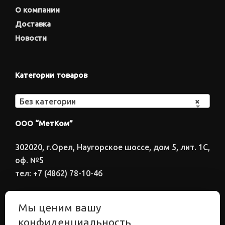
О компании
Доставка
Новости
Категории товаров
Без категории
×
ООО “МетКом”
302020, г.Орел, Наугорское шоссе, дом 5, лит. 1С,
оф. №5
тел: +7 (4862) 78-10-46
Время работы: ПН-ПТ 8:00-17:00
Мы ценим вашу
Электронный адрес
конфиденциальность