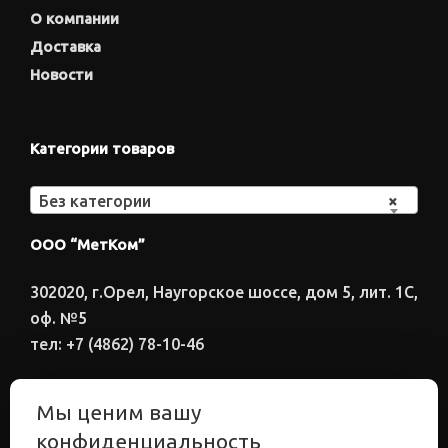
О компании
Доставка
Новости
Категории товаров
Без категории
×
ООО “МетКом”
302020, г.Орел, Наугорское шоссе, дом 5, лит. 1С,
оф. №5
тел: +7 (4862) 78-10-46
Время работы: ПН-ПТ 8:00-17:00
Мы ценим вашу
Электронный адрес
конфиденциальность