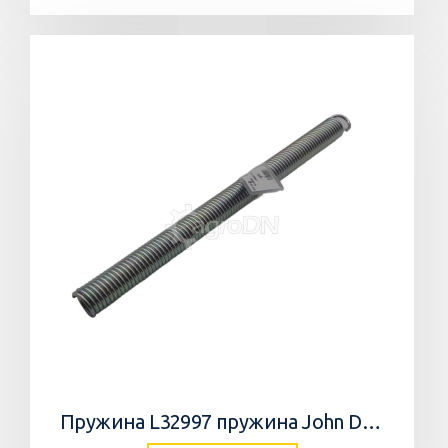
Пружина L32997 пружина John Deere