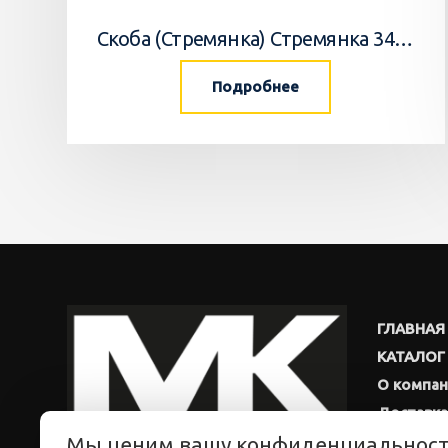
Скоба (Стремянка) Стремянка 34033502 Horsch
Подробнее
ГЛАВНАЯ
КАТАЛОГ
О компа
Доставка
Мы ценим вашу конфиденциальнос
Новости