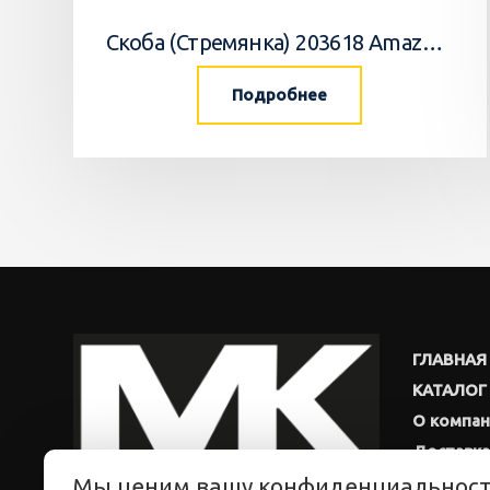
Скоба (Стремянка) 203618 Amazone
Подробнее
ГЛАВНАЯ
КАТАЛОГ
О компа
Доставка
Мы ценим вашу конфиденциальнос
Новости