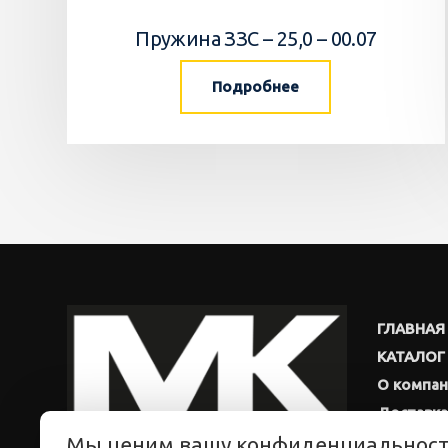
Пружина ЗЗС – 25,0 – 00.07
Подробнее
ГЛАВНАЯ
КАТАЛОГ
О компа
Доставка
Мы ценим вашу конфиденциальнос
Новости