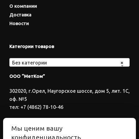
О компании
Доставка
Новости
Категории товаров
Без категории
×
ООО “МетКом”
302020, г.Орел, Наугорское шоссе, дом 5, лит. 1С,
оф. №5
тел: +7 (4862) 78-10-46
Время работы: ПН-ПТ 8:00-17:00
Мы ценим вашу
Электронный адрес
конфиденциальность