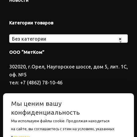
Новости
Категории товаров
Без категории
×
ООО “МетКом”
302020, г.Орел, Наугорское шоссе, дом 5, лит. 1С,
оф. №5
тел: +7 (4862) 78-10-46
Время работы: ПН-ПТ 8:00-17:00
Мы ценим вашу
Электронный адрес
конфиденциальность
metkom57@mail.ru
Мы используем файлы cookie. Продолжая находиться
на сайте, вы соглашаетесь с этим на условиях, указанных
в
правилах