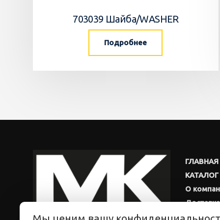
703039 Шайба/WASHER
Подробнее
ГЛАВНАЯ
КАТАЛОГ
О компа
Доставка
Мы ценим вашу конфиденциальнос
Новости