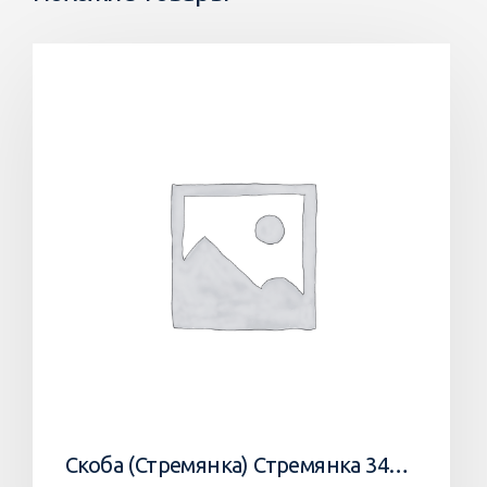
Скоба (Стремянка) Стремянка 34033502 Horsch