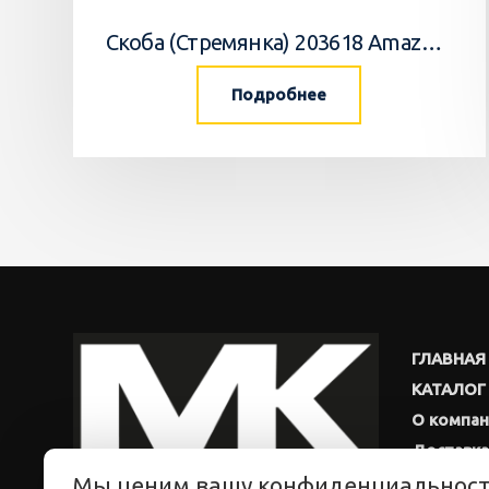
Скоба (Стремянка) 203618 Amazone
Подробнее
ГЛАВНАЯ
КАТАЛОГ
О компа
Доставка
Мы ценим вашу конфиденциальнос
Новости