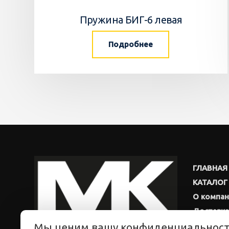
Пружина БИГ-6 левая
Подробнее
ГЛАВНАЯ
КАТАЛОГ
О компа
Доставка
Мы ценим вашу конфиденциальнос
Новости