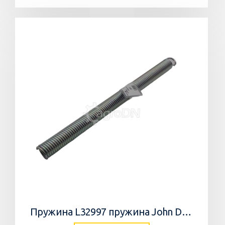
Пружина L32997 пружина John Deere