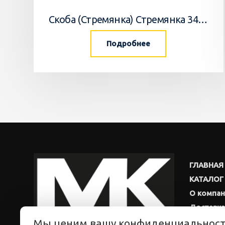
Скоба (Стремянка) Стремянка 34033502 Horsch
Подробнее
ГЛАВНАЯ
КАТАЛОГ
О компа
Доставка
Мы ценим вашу конфиденциальнос
Новости