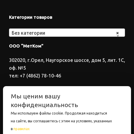
Категории товаров
Без категории
×
ООО “МетКом”
302020, г.Орел, Наугорское шоссе, дом 5, лит. 1С,
оф. №5
тел: +7 (4862) 78-10-46
Время работы: ПН-ПТ 8:00-17:00
Мы ценим вашу
Электронный адрес
конфиденциальность
metkom57@mail.ru
Мы используем файлы cookie. Продолжая находиться
на сайте, вы соглашаетесь с этим на условиях, указанных
в
правилах