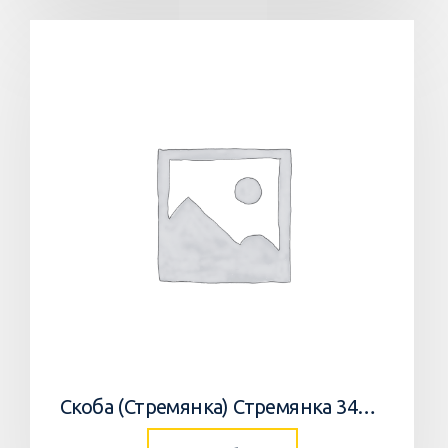
Скоба (Стремянка) Стремянка 34033502 Horsch