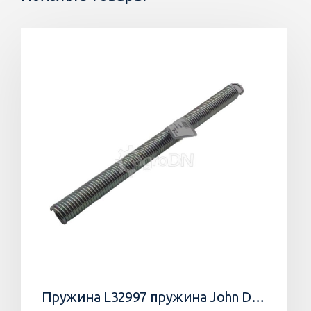
Пружина L32997 пружина John Deere