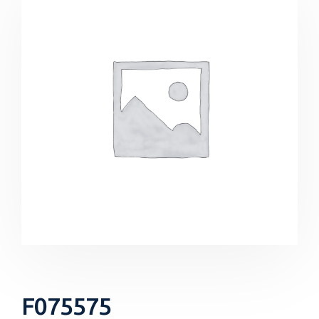
F075575