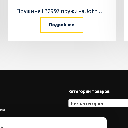
Пружина L32997 пружина John Deere
Подробнее
Категории товаров
Без категории
нии
ть