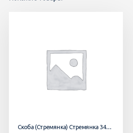
Скоба (Стремянка) Стремянка 34033502 Horsch