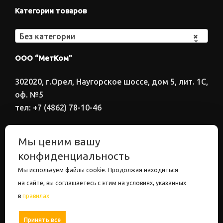
Категории товаров
Без категории
×
ООО “МетКом”
302020, г.Орел, Наугорское шоссе, дом 5, лит. 1С,
оф. №5
тел: +7 (4862) 78-10-46
Время работы: ПН-ПТ 8:00-17:00
Мы ценим вашу
Электронный адрес
конфиденциальность
metkom57@mail.ru
Мы используем файлы cookie. Продолжая находиться
на сайте, вы соглашаетесь с этим на условиях, указанных
в
правилах
ООО "МетКом". Все права защищены.
Настройки
Принять все
Отрицать все