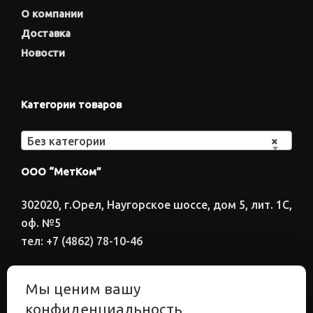
О компании
Доставка
Новости
Категории товаров
Без категории
×
ООО “МетКом”
302020, г.Орел, Наугорское шоссе, дом 5, лит. 1С,
оф. №5
тел: +7 (4862) 78-10-46
Время работы: ПН-ПТ 8:00-17:00
Мы ценим вашу
Электронный адрес
конфиденциальность