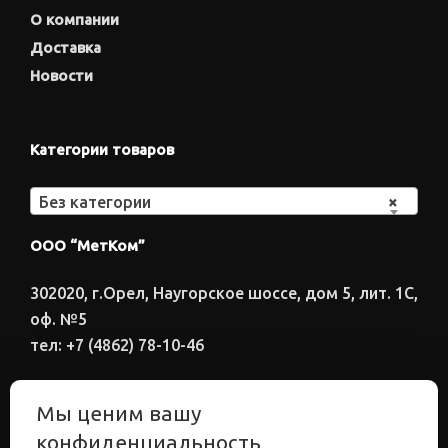
О компании
Доставка
Новости
Категории товаров
Без категории
×
ООО “МетКом”
302020, г.Орел, Наугорское шоссе, дом 5, лит. 1С,
оф. №5
тел: +7 (4862) 78-10-46
Время работы: ПН-ПТ 8:00-17:00
Мы ценим вашу
Электронный адрес
конфиденциальность