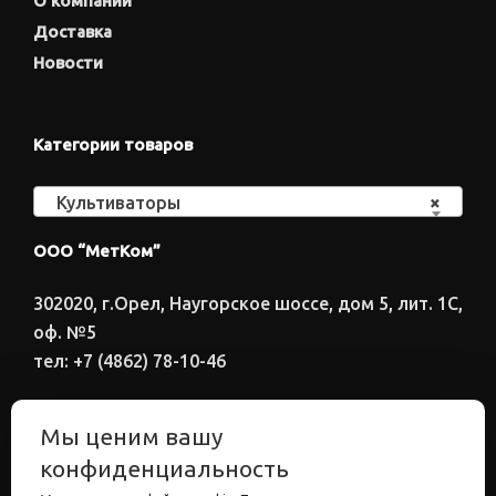
О компании
Доставка
Новости
Категории товаров
Культиваторы
×
ООО “МетКом”
302020, г.Орел, Наугорское шоссе, дом 5, лит. 1С,
оф. №5
тел: +7 (4862) 78-10-46
Время работы: ПН-ПТ 8:00-17:00
Мы ценим вашу
Электронный адрес
конфиденциальность
metkom57@mail.ru