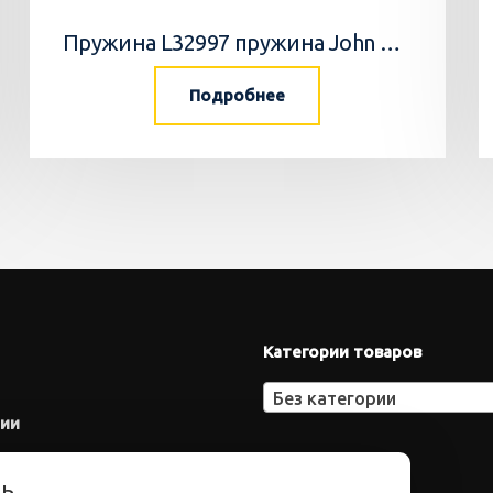
Пружина L32997 пружина John Deere
Подробнее
Категории товаров
Без категории
нии
ть