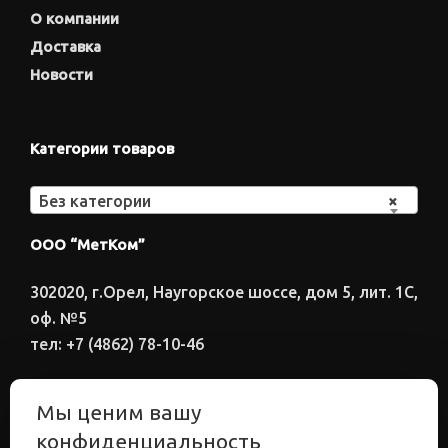
О компании
Доставка
Новости
Категории товаров
Без категории
×
ООО “МетКом”
302020, г.Орел, Наугорское шоссе, дом 5, лит. 1С,
оф. №5
тел: +7 (4862) 78-10-46
Время работы: ПН-ПТ 8:00-17:00
Мы ценим вашу
Электронный адрес
конфиденциальность