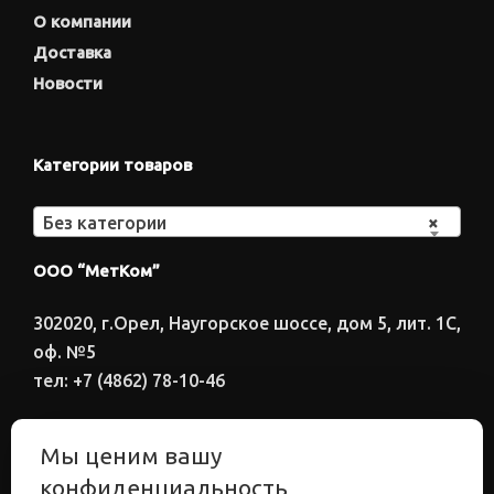
О компании
Доставка
Новости
Категории товаров
Без категории
×
ООО “МетКом”
302020, г.Орел, Наугорское шоссе, дом 5, лит. 1С,
оф. №5
тел: +7 (4862) 78-10-46
Время работы: ПН-ПТ 8:00-17:00
Мы ценим вашу
Электронный адрес
конфиденциальность