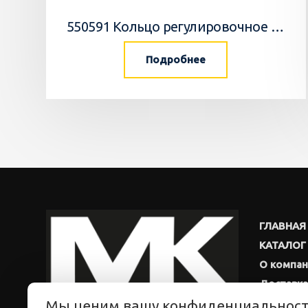
550591 Кольцо регулировочное 0,05мм/WEDGE
Подробнее
ГЛАВНАЯ
КАТАЛОГ
О компа
Доставка
Мы ценим вашу конфиденциальнос
Новости